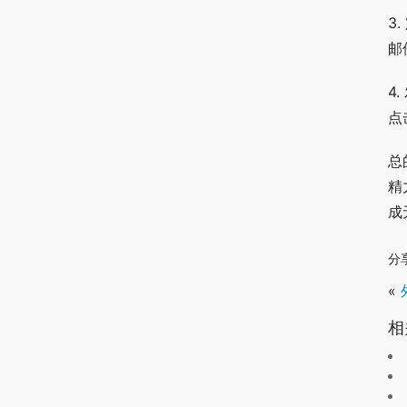
3
邮
4
点
总
精
成
分
«
相