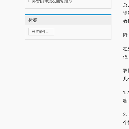
外贸邮件怎么回复船期
总
资
标签
效
外贸邮件群发
附
在
低
双
几
1
容
2
个