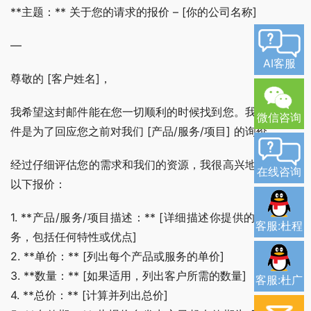
**主题：** 关于您的请求的报价 – [你的公司名称]
—
AI客服
尊敬的 [客户姓名]，
我希望这封邮件能在您一切顺利的时候找到您。我写这封邮
微信咨询
件是为了回应您之前对我们 [产品/服务/项目] 的询价。
经过仔细评估您的需求和我们的资源，我很高兴地向您提供
在线咨询
以下报价：
1. **产品/服务/项目描述：** [详细描述你提供的产品或服
客服:杜程
务，包括任何特性或优点]
2. **单价：** [列出每个产品或服务的单价]
3. **数量：** [如果适用，列出客户所需的数量]
客服:杜广
4. **总价：** [计算并列出总价]