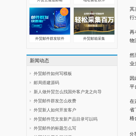
其
行
再
外贸邮件群发软件
外贸邮箱采集
物
然
新闻动态
业
外贸邮件如何写模板
因
邮局搭建源码
平
新人做外贸怎么找国外客户龙之向导
外贸邮件群发怎么收费
在
省
外贸新人如何开发客户
格
外贸邮件范文发新产品目录可以吗
外贸邮件的标题怎么写
分