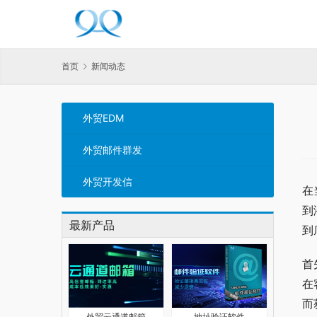
首页
新闻动态
外贸EDM
外贸邮件群发
外贸开发信
在
到
最新产品
到
首
在
而
外贸云通道邮箱
地址验证软件