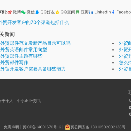
享到:
微博
微信
QQ好友
QQ空间
豆瓣
LinkedIn
Facebo
外贸开发客户的70个渠道包括什么
关新闻
外贸邮件范文发新产品目录可以吗
外贸
外贸英语邮件常用句型
外贸
外贸邮件主题有哪些
外贸
外贸邮件写作
怎么
外贸开发客户需要具备哪些能力
外贸
合于个人、中小企业使用。
明
|
免责声明
|
冀ICP备14001670号-6
|
冀公网安备 13010502002138号