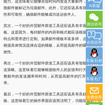
能力。这意味着它能够在短时间内发送大量邮件，而不会导
AI客服
致邮件被标记为垃圾邮件。此外，它还应该具有良好的稳定
性和可靠性，确保邮件能够成功送达收件人。
微信咨询
其次，一个好的外贸邮件群发工具还应该具有丰富的邮件模
板。这是因为，每封邮件的内容和格式都应该根据收件人的
特点和需求进行定制。如果邮件模板丰富多样，企业就可以
在线咨询
根据具体情况选择合适的模板，从而提高邮件的吸引力和有
效性。
客服:杜程
再次，一个好的外贸邮件群发工具还应该具有智能的邮件发
送策略。这意味着它能够根据收件人的反馈和行为，自动调
整邮件的发送频率和时间，从而提高邮件的打开率和回复
客服:杜广
率。
最后，一个好的外贸邮件群发工具还应该具有良好的用户体
免费使用
验。这意味着它的操作界面应该简洁明了，功能应该易于理