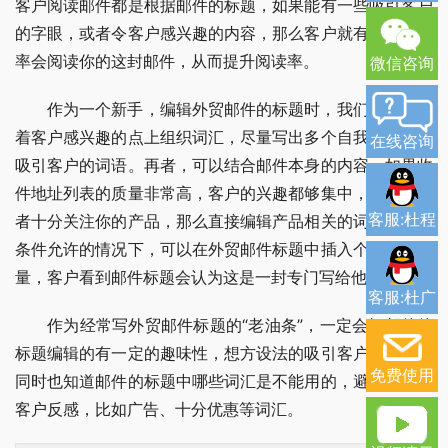
客户阅读邮件都是根据邮件的标题，如果能有一些吸引客户
的字眼，或者令客户感兴趣的内容，那么客户就有很大的概
率会阅读你的这封邮件，从而提升阅读率。
微信咨询
作为一个新手，编辑外贸邮件的标题时，我们可以围绕
着客户感兴趣的点上组织词汇，尽量写出多个自我感觉可以
在线咨询
吸引客户的词语。再者，可以结合邮件本身的内容，如果收
件地址列表的质量非常高，客户的兴趣都够集中，都中意或
客服:杜程
者十分关注你的产品，那么直接编辑产品相关的词。最后，
条件允许的情况下，可以在外贸邮件标题中插入个性化的变
量，客户看到邮件标题会认为这是一封专门写给他的信。
客服:杜广
作为经常写外贸邮件标题的“老油条”，一定会把邮件的
标题编辑的有一定的趣味性，想方设法的吸引客户的注意，
免费使用
同时也知道邮件的标题中哪些词汇是不能用的，避免让外贸
客户反感，比如广告、十分优惠等词汇。