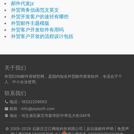
邮件代发jz
外贸商务信函范文英文
外贸开发客户的途径有哪些
外贸邮件主题模版
外贸客户开发软件有用吗
外贸客户开发的流程设计包括
关于我们
外贸EDM邮件营销官网，是国内知名外贸邮件群发软件，专适合于个
人、中小企业使用。
联系我们
电话：18332209563
邮箱：info@yiyisoft.com
地址：河北省石家庄市新华区中华北大街345号
© 2005-2026 石家庄正己网络科技有限公司 |
反垃圾邮件声明
|
免责声
明
|
冀ICP备14001670号-6
|
冀公网安备 13010502002138号