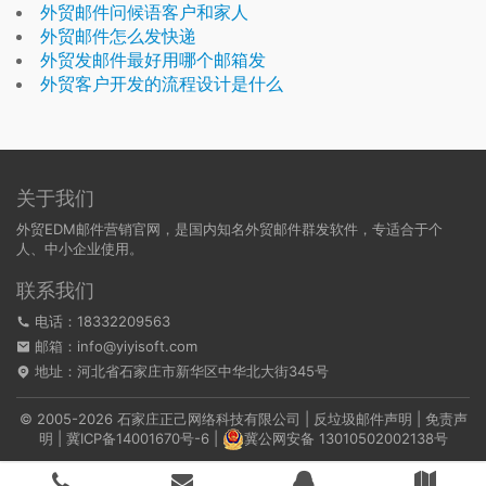
外贸邮件问候语客户和家人
外贸邮件怎么发快递
外贸发邮件最好用哪个邮箱发
外贸客户开发的流程设计是什么
关于我们
外贸EDM邮件营销官网，是国内知名外贸邮件群发软件，专适合于个
人、中小企业使用。
联系我们
电话：18332209563
邮箱：info@yiyisoft.com
地址：河北省石家庄市新华区中华北大街345号
© 2005-2026 石家庄正己网络科技有限公司 |
反垃圾邮件声明
|
免责声
明
|
冀ICP备14001670号-6
|
冀公网安备 13010502002138号