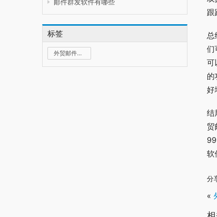
邮件群发软件有哪些
跟
标签
总
们
外贸邮件群发
可
的
好
结
贸
9
软
分
«
相