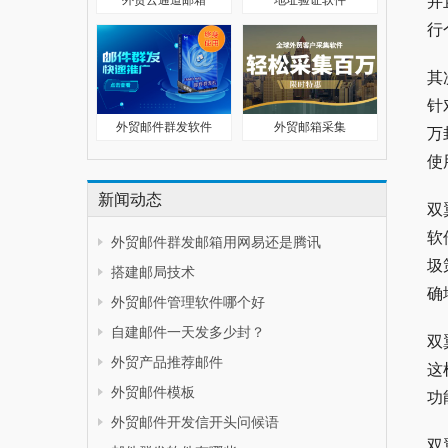
并
行
其
针
外贸邮件群发软件
外贸邮箱采集
万
使
新闻动态
双
软
外贸邮件群发邮箱用网易还是腾讯
圾
搭建邮局技术
确
外贸邮件管理软件哪个好
自建邮件一天发多少封？
双
外贸产品推荐邮件
这
外贸邮件模板
功
外贸邮件开发信开头问候语
双