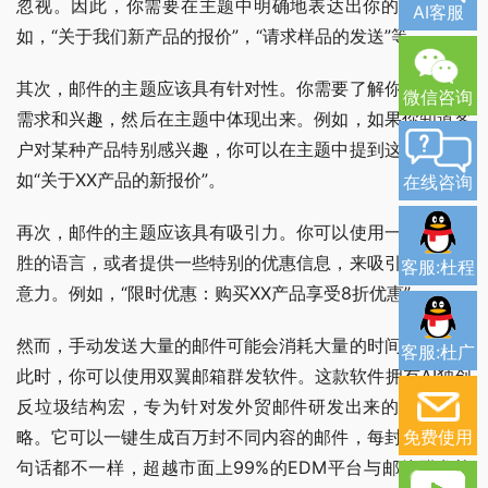
忽视。因此，你需要在主题中明确地表达出你的目的，例
AI客服
如，“关于我们新产品的报价”，“请求样品的发送”等。
其次，邮件的主题应该具有针对性。你需要了解你的客户的
微信咨询
需求和兴趣，然后在主题中体现出来。例如，如果你知道客
户对某种产品特别感兴趣，你可以在主题中提到这种产品，
如“关于XX产品的新报价”。
在线咨询
再次，邮件的主题应该具有吸引力。你可以使用一些引人入
胜的语言，或者提供一些特别的优惠信息，来吸引客户的注
客服:杜程
意力。例如，“限时优惠：购买XX产品享受8折优惠”。
然而，手动发送大量的邮件可能会消耗大量的时间和精力。
客服:杜广
此时，你可以使用双翼邮箱群发软件。这款软件拥有AI独创
反垃圾结构宏，专为针对发外贸邮件研发出来的反垃圾策
免费使用
略。它可以一键生成百万封不同内容的邮件，每封邮件，每
句话都不一样，超越市面上99%的EDM平台与邮件群发软