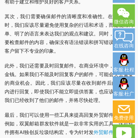
有助于建立和维护良好的客户关系。
其次，我们需要确保邮件的清晰度和准确性。在回复邮件
微信咨询
时，我们应该尽量避免使用复杂的行话和术语，而是使用简
单、明了的语言来表达我们的观点和建议。同时，我们也需
要检查邮件的内容，确保没有语法错误和拼写错误，以免给
在线咨询
客户留下不专业的印象。
此外，我们还需要及时回复邮件。在商业环境中，时间就是
客服:杜程
金钱。如果我们不能及时回复客户的邮件，可能会失去重要
的商业机会。因此，我们应该尽量在收到邮件后的24小时
内进行回复，即使我们不能立即提供答案，也应该告诉客户
客服:杜广
我们已经收到了他们的邮件，并将尽快处理。
最后，我们可以使用一些工具来提高回复外贸邮件的效率。
免费使用
例如，双翼邮箱群发软件就是一款非常实用的工具。这款软
件拥有AI独创反垃圾结构宏，专为针对发
外贸邮件
研发出来