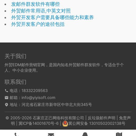
发邮件群发软件有哪些
外贸邮件常用语,中英文对照
外贸开发客户需要具备哪些能力和素养
外贸开发客户的途径包括
关于我们
外贸EDM邮件营销官网，是国内知名外贸邮件群发软件，专适合于个
人、中小企业使用。
联系我们
电话：18332209563
邮箱：info@yiyisoft.com
地址：河北省石家庄市新华区中华北大街345号
© 2005-2026 石家庄正己网络科技有限公司 |
反垃圾邮件声明
|
免责声
明
|
冀ICP备14001670号-6
|
冀公网安备 13010502002138号