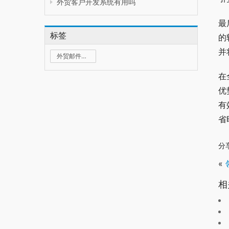
外贸客户开发系统有用吗
最
标签
的
并
外贸邮件群发
在
优
有
省
分
«
相