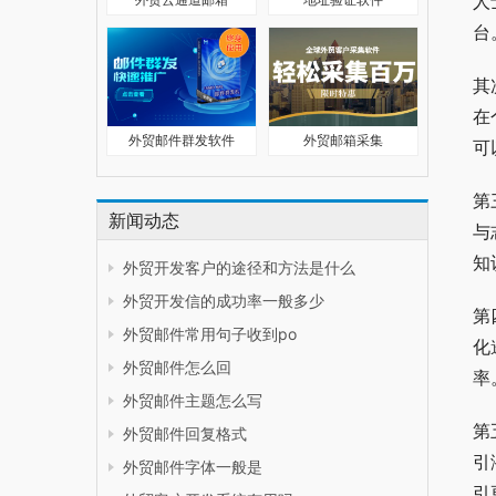
人
台
其
在
外贸邮件群发软件
外贸邮箱采集
可
第
新闻动态
与
知
外贸开发客户的途径和方法是什么
外贸开发信的成功率一般多少
第
外贸邮件常用句子收到po
化
外贸邮件怎么回
率
外贸邮件主题怎么写
第
外贸邮件回复格式
引
外贸邮件字体一般是
引