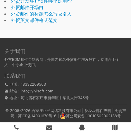
外贸开发客户软件哪个好用些
外贸邮件开场白
外贸邮件的标题怎么写吸引人
外贸英文邮件格式范文
关于我们
外贸EDM邮件营销官网，是国内知名外贸邮件群发软件，专适合于个
人、中小企业使用。
联系我们
电话：18332209563
邮箱：info@yiyisoft.com
地址：河北省石家庄市新华区中华北大街345号
© 2005-2026 石家庄正己网络科技有限公司 |
反垃圾邮件声明
|
免责声
明
|
冀ICP备14001670号-6
|
冀公网安备 13010502002138号