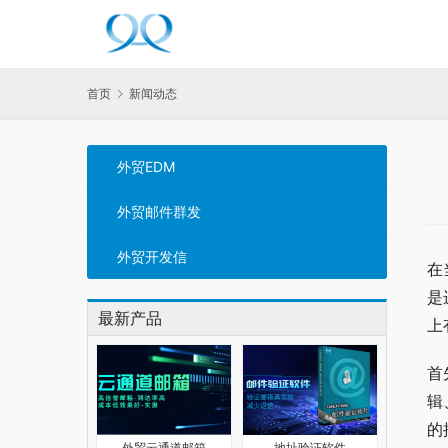
首页
新闻动态
外贸EDM
外贸邮件群发
外贸开发信
在
是
最新产品
上
首
辑
的
外贸云通道邮箱
地址验证软件