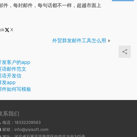
邮件，每封邮件，每句话都不一样，超越市面上
ok
X
外贸群发邮件工具怎么用
»
开发客户的app
英语邮件范文
英语开发信
发app
邮件如何写模板
联系我们
电话：18332209563
邮箱：info@yiyisoft.com
地址：河北省石家庄市新华区中华北大街345号