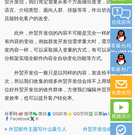
贸开发信，我们肯定需要从各个方面做出改变，比如格式、
语言、介绍类型、面向人群、排版等等，作出切合自己目的
且能转化客户的改变。
在线咨询
此外，外贸开发信的内容不可能是完全一样的，必须要
有内容的变动，例如群发开发信需求量大时，需尽量避免群
客服:杜程
发内容一样，可以采取插入变量的方式，有可以采用软件的
分框架实现全邮件内容全自动变化功能等方式。
客服:杜广
外贸开发信一般只是以同样的内容，发送给不同客户一
次，所以我们收集的很多外贸开发信会排不上用场。尽量定
位好外贸开发信的收件群体，方便我们编辑外贸开发信与群
免费使用
发效率，也可以提升客户转化率。
分享到:
微博
微信
QQ好友
QQ空间
豆瓣
LinkedIn
视频演示
Facebook
X
«
外贸邮件主题写什么吸引人
外贸开发信成功案例
»