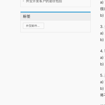
外贸开发客户的途径包括
a)
很
b)
标签
外贸邮件群发
3
a)
b)
4
a)
b)
5
a)
b)
将