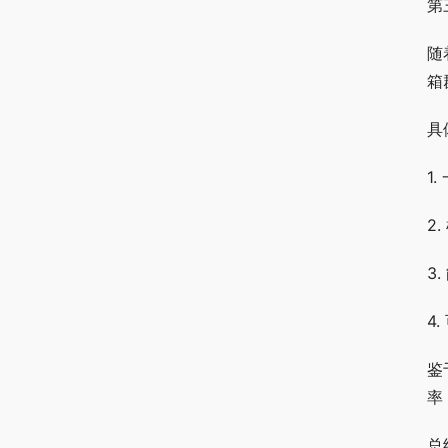
第
随
箱
具
1
2
3
4
鉴
率
总