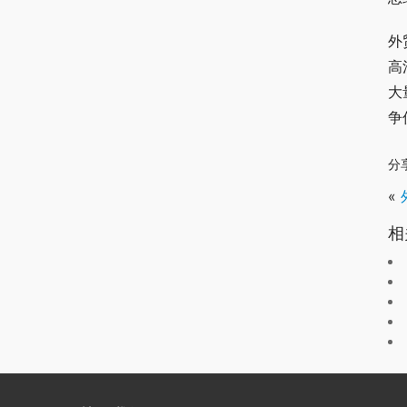
外
高
大
争
分
«
相