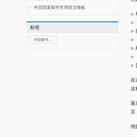
外贸回复邮件常用英文模板
>
>
标签
>
>
外贸邮件群发
>
>
>
在
这
最
言
例