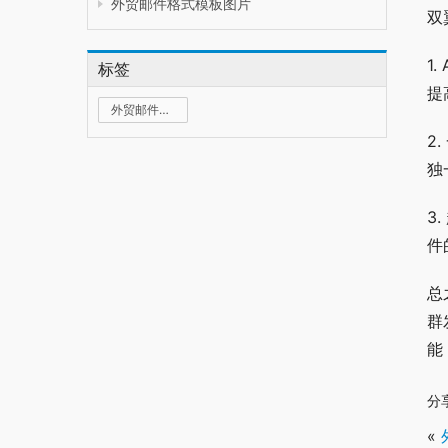
外贸邮件格式模板图片
双
1
标签
提
外贸邮件群发
2
独
3
件
总
群
能
分
«