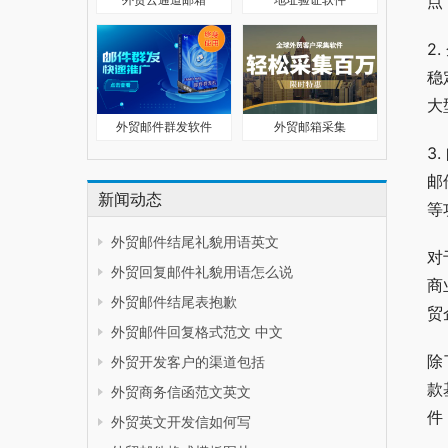
点
2
稳
大
外贸邮件群发软件
外贸邮箱采集
3
邮
新闻动态
等
外贸邮件结尾礼貌用语英文
对
外贸回复邮件礼貌用语怎么说
商
外贸邮件结尾表抱歉
贸
外贸邮件回复格式范文 中文
除
外贸开发客户的渠道包括
款
外贸商务信函范文英文
件
外贸英文开发信如何写