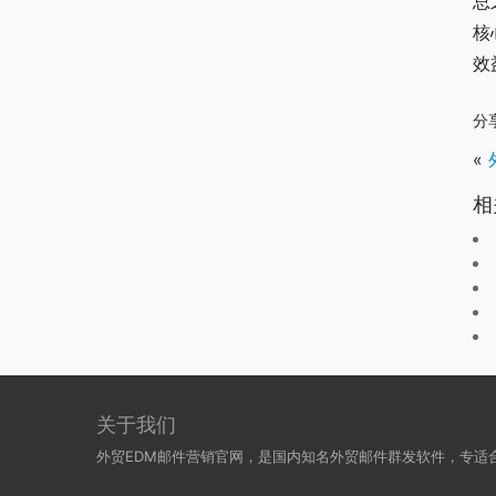
总
核
效
分
«
相
关于我们
外贸EDM邮件营销官网，是国内知名外贸邮件群发软件，专适