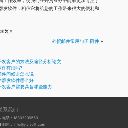
高工作效率，使我们在外贸业务中能够更加专注于
群发软件，相信它将给您的工作带来很大的便利和
ok
X
外贸邮件常用句子 附件
»
开发客户的方法及途径分析论文
软件有用吗?
邮件问候语怎么说
件群发软件哪个好
开发客户需要具备哪些能力
联系我们
电话：18332209563
邮箱：info@yiyisoft.com