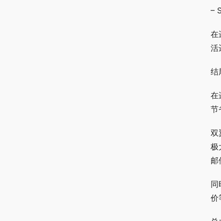
– 
在
活
结
在
节
双
极
邮
同
价