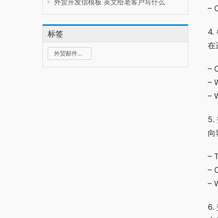
外贸开发信模板 英文给老客户写什么
– 
4
标签
在
外贸邮件群发
– 
– 
– 
5.
向
– 
– 
– 
6