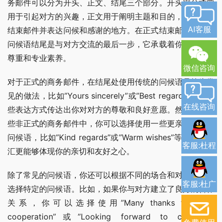
务邮件可以分为开头、正文、结尾三个部分。开头部分通常
用于引起对方的兴趣，正文用于阐明主题和目的，结尾则是
AI客服
结束邮件并表达问候和感谢的地方。在正式结束邮件之前，
问候语结尾是与对方交流的最后一步，它承载着你对对方的
尊重和专业素养。
微信咨询
对于正式的商务邮件，在结尾处使用传统的问候语是较为常
见的做法，比如”Yours sincerely”或”Best regards”等。这
在线咨询
些表达方式传达出你对对方的尊敬和良好意愿。然而，在一
些非正式的商务邮件中，你可以选择使用一些更亲切友好的
问候语，比如”Kind regards”或”Warm wishes”等。这些词
客服:杜程
汇更能够体现你的亲切和友好之心。
除了常见的问候语，你还可以根据不同的场合和对方的关系
客服:杜广
选择特定的问候语。比如，如果你与对方建立了良好的合作
关系，你可以选择使用”Many thanks for your 
cooperation”或”Looking forward to continued 