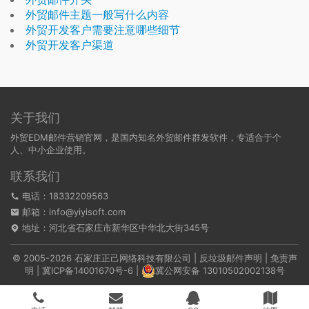
外贸邮件主题一般写什么内容
外贸开发客户需要注意哪些细节
外贸开发客户渠道
关于我们
外贸EDM邮件营销官网，是国内知名外贸邮件群发软件，专适合于个
人、中小企业使用。
联系我们
电话：18332209563
邮箱：info@yiyisoft.com
地址：河北省石家庄市新华区中华北大街345号
© 2005-2026 石家庄正己网络科技有限公司 |
反垃圾邮件声明
|
免责声
明
|
冀ICP备14001670号-6
|
冀公网安备 13010502002138号