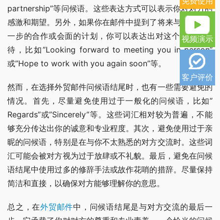
免费使用
partnership”等问候语。这些表达方式可以表示你对对方的
感激和期望。另外，如果你在邮件中提到了将来与对方有进
一步的合作或会面的计划，你可以表达出对这个计划的期
视频演示
待，比如”Looking forward to meeting you in person”
或”Hope to work with you again soon”等。
客户评价
然而，在选择外贸邮件问候语结尾时，也有一些需要避免的
情况。首先，尽量避免使用过于一般化的问候语，比如”
Regards”或”Sincerely”等。这些词汇相对较为普遍，不能
够充分传达出你的诚意和专业程度。其次，避免使用过于亲
昵的问候语，特别是在与你不太熟悉的对方交流时。这些词
汇可能会被对方视为过于放肆或不礼貌。最后，避免在问候
语结尾中使用过多的修辞手法或故作花哨的措辞。尽量保持
简洁和直接，以确保对方能够理解你的意思。
总之，在
外贸邮件
中，问候语结尾是与对方交流的最后一