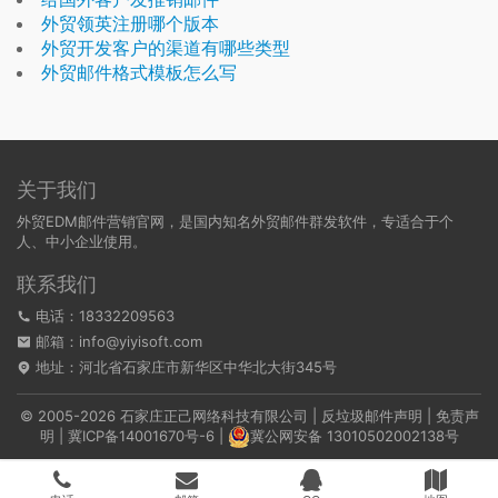
外贸领英注册哪个版本
外贸开发客户的渠道有哪些类型
外贸邮件格式模板怎么写
关于我们
外贸EDM邮件营销官网，是国内知名外贸邮件群发软件，专适合于个
人、中小企业使用。
联系我们
电话：18332209563
邮箱：info@yiyisoft.com
地址：河北省石家庄市新华区中华北大街345号
© 2005-2026 石家庄正己网络科技有限公司 |
反垃圾邮件声明
|
免责声
明
|
冀ICP备14001670号-6
|
冀公网安备 13010502002138号