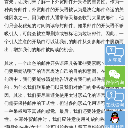
首先，让我们来了解一下外贸邮件开头语的重要性。作为一
种商务邮件，外贸邮件的开头语被认为是决定邮件命运的关
键因素之一。因为收件人通常每天都会收到大量的邮件，他
们只会花很短的时间阅读每封邮件。如果邮件的开头语不够
吸引人，可能会被立即删掉或被标记为垃圾邮件。因此，一
个引人注意的开场白可以让我们的邮件从众多邮件中脱颖而
出，增加我们的邮件被阅读的机会。
AI客服
其次，一个出色的邮件开头语应具备哪些要素呢？首先，我
们要用简洁明了的语言表达自己的目的和意图。在极短的几
句话中，我们要能够清楚地告诉读者我们的邮件是关于什么
微信咨询
的，为什么我们联系他们以及我们对他们的业务感兴趣的原
因。其次，我们要尽量避免使用太过形式化的语言。虽然我
们需要保持邮件的正式性，但过多的形式化用语可能会给人
在线咨询
一种呆板和不真诚的感觉。最后，我们还要注意邮件的礼貌
性。在写外贸邮件时，我们应注意使用礼貌的称谓，比如
客服:杜程
“尊敬的先生/女士”，这可以给收件人留下良好的印象。