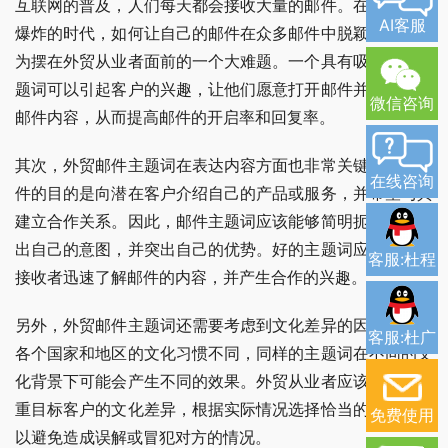
互联网的普及，人们每天都会接收大量的邮件。在这个信息
AI客服
爆炸的时代，如何让自己的邮件在众多邮件中脱颖而出，成
为摆在外贸从业者面前的一个大难题。一个具有吸引力的主
题词可以引起客户的兴趣，让他们愿意打开邮件并仔细阅读
微信咨询
邮件内容，从而提高邮件的开启率和回复率。
其次，外贸邮件主题词在表达内容方面也非常关键。外贸邮
在线咨询
件的目的是向潜在客户介绍自己的产品或服务，并希望与其
建立合作关系。因此，邮件主题词应该能够简明扼要地表达
出自己的意图，并突出自己的优势。好的主题词应该能够让
客服:杜程
接收者迅速了解邮件的内容，并产生合作的兴趣。
另外，外贸邮件主题词还需要考虑到文化差异的因素。由于
客服:杜广
各个国家和地区的文化习惯不同，同样的主题词在不同的文
化背景下可能会产生不同的效果。外贸从业者应该了解并尊
重目标客户的文化差异，根据实际情况选择恰当的主题词，
免费使用
以避免造成误解或冒犯对方的情况。