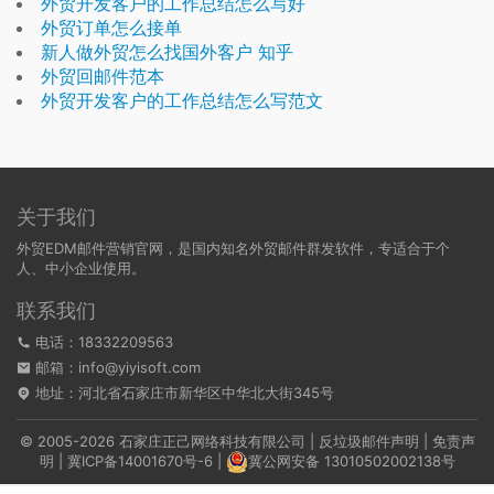
外贸开发客户的工作总结怎么写好
外贸订单怎么接单
新人做外贸怎么找国外客户 知乎
外贸回邮件范本
外贸开发客户的工作总结怎么写范文
关于我们
外贸EDM邮件营销官网，是国内知名外贸邮件群发软件，专适合于个
人、中小企业使用。
联系我们
电话：18332209563
邮箱：info@yiyisoft.com
地址：河北省石家庄市新华区中华北大街345号
© 2005-2026 石家庄正己网络科技有限公司 |
反垃圾邮件声明
|
免责声
明
|
冀ICP备14001670号-6
|
冀公网安备 13010502002138号