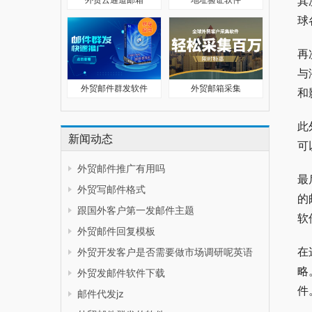
其
球
再
与
外贸邮件群发软件
外贸邮箱采集
和
此
新闻动态
可
外贸邮件推广有用吗
最
外贸写邮件格式
的
跟国外客户第一发邮件主题
软
外贸邮件回复模板
在
外贸开发客户是否需要做市场调研呢英语
略
外贸发邮件软件下载
件
邮件代发jz