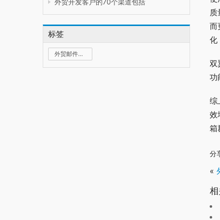
外贸开发客户的70个渠道包括
质
而
标签
化
外贸邮件群发
双
功
综
效
箱
分
«
相