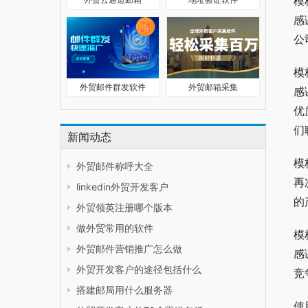
模
感
公
模
外贸邮件群发软件
外贸邮箱采集
感
优
们
新闻动态
模
外贸邮件称呼大全
再
linkedin外贸开发客户
的
外贸领英注册哪个版本
做外贸常用的软件
模
外贸邮件营销推广怎么做
感
外贸开发客户的途径包括什么
竞
搭建邮局用什么服务器
使